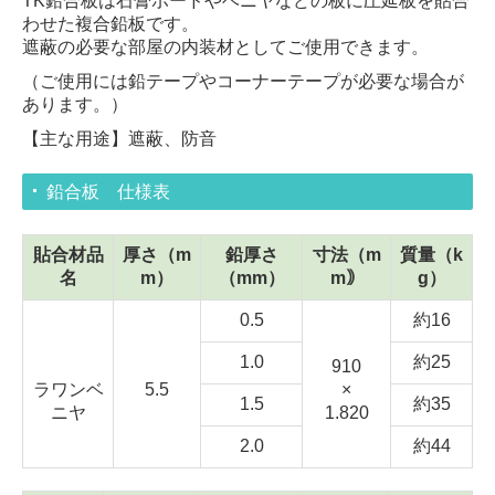
TK鉛合板は石膏ボードやベニヤなどの板に圧延板を貼合
わせた複合鉛板です。
遮蔽の必要な部屋の内装材としてご使用できます。
（ご使用には鉛テープやコーナーテープが必要な場合が
あります。）
【主な用途】遮蔽、防音
鉛合板 仕様表
貼合材品
厚さ（m
鉛厚さ
寸法（m
質量（k
名
m）
（mm）
m｠
g）
0.5
約16
1.0
約25
910
ラワンベ
5.5
×
1.5
約35
ニヤ
1.820
2.0
約44