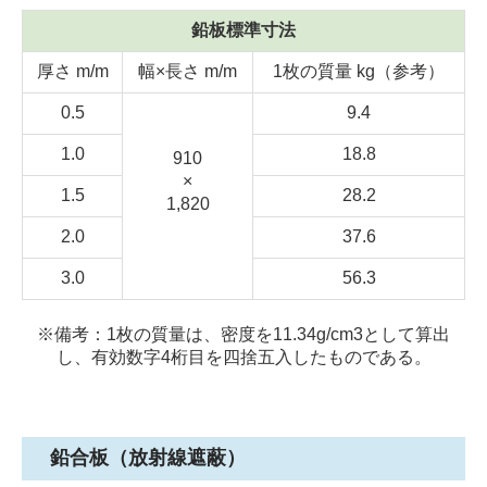
鉛板標準寸法
厚さ m/m
幅×長さ m/m
1枚の質量 kg（参考）
0.5
9.4
1.0
18.8
910
×
1.5
28.2
1,820
2.0
37.6
3.0
56.3
※備考：1枚の質量は、密度を11.34g/cm3として算出
し、有効数字4桁目を四捨五入したものである。
鉛合板（放射線遮蔽）