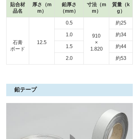
貼合材
厚さ（m
鉛厚さ
寸法（m
質量（k
品名
m）
（mm）
m）
g）
0.5
約25
1.0
約34
910
石膏
12.5
×
1.5
約44
ボード
1.820
2.0
約53
鉛テープ