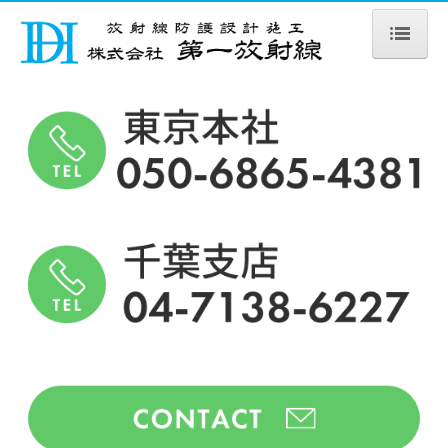
ホーム
会社概要
防護工事
建具－防護扉・観察窓－
施工例
鉛製品販売
防護衝立
Ｘ線防護BOX
放射線漏えい線量測定
防護製品・エプロン販売