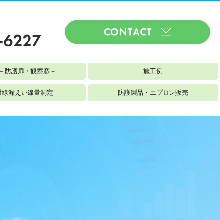
－防護扉・観察窓－
施工例
射線漏えい線量測定
防護製品・エプロン販売