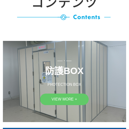
──・──
防護BOX
PROTECTION BOX
VIEW MORE +