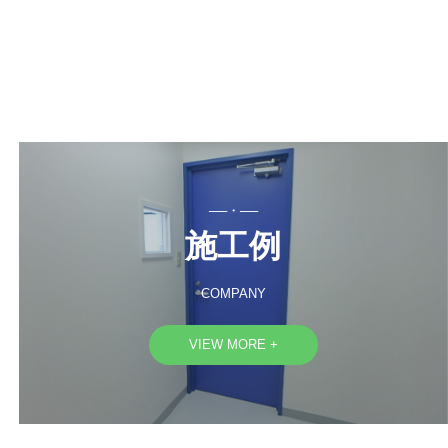
──・──
施工例
COMPANY
VIEW MORE +