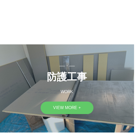
──・──
防護工事
WORK
VIEW MORE +